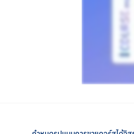
กำหนดรูปแบบการขายคอร์สได้อิส